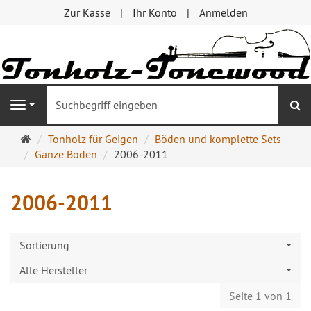
Zur Kasse
Ihr Konto
Anmelden
S
Navigation
Startseite
Tonholz für Geigen
Böden und komplette Sets
Ganze Böden
2006-2011
2006-2011
Sortierung
Alle Hersteller
Seite 1 von 1