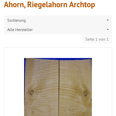
Ahorn, Riegelahorn Archtop
Sortierung
Alle Hersteller
Seite 1 von 1