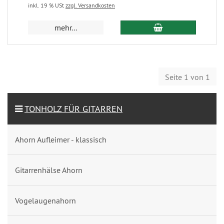
inkl. 19 % USt
zzgl. Versandkosten
mehr...
Seite 1 von 1
TONHOLZ FÜR GITARREN
Ahorn Aufleimer - klassisch
Gitarrenhälse Ahorn
Vogelaugenahorn