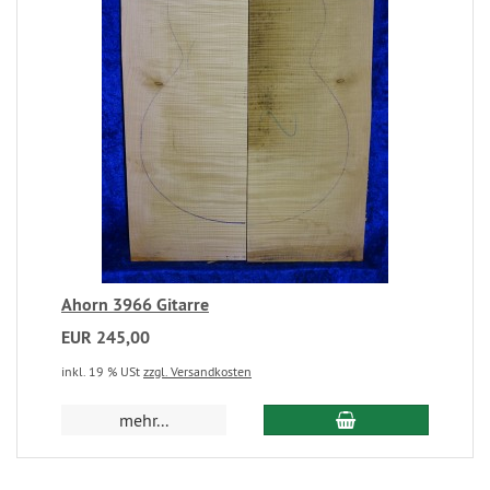
Ahorn 3966 Gitarre
EUR 245,00
inkl. 19 % USt
zzgl. Versandkosten
mehr...