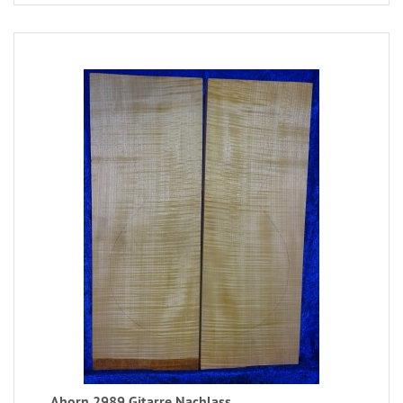
Ahorn 2989 Gitarre Nachlass