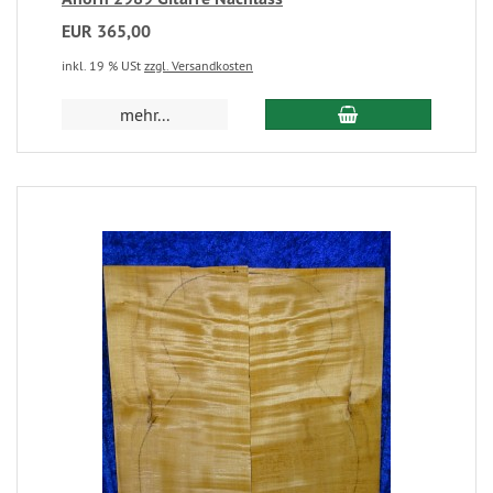
EUR 365,00
inkl. 19 % USt
zzgl. Versandkosten
mehr...