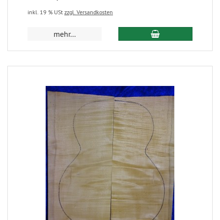
inkl. 19 % USt
zzgl. Versandkosten
mehr...