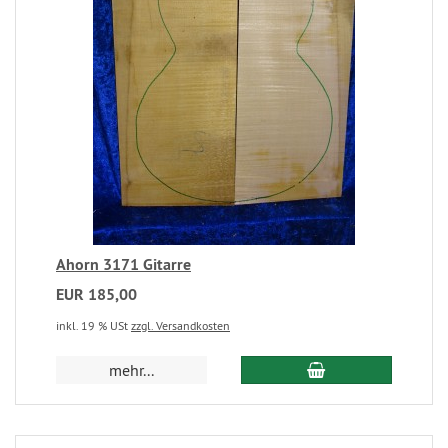
Ahorn 3171 Gitarre
EUR 185,00
inkl. 19 % USt
zzgl. Versandkosten
mehr...