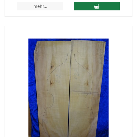
mehr...