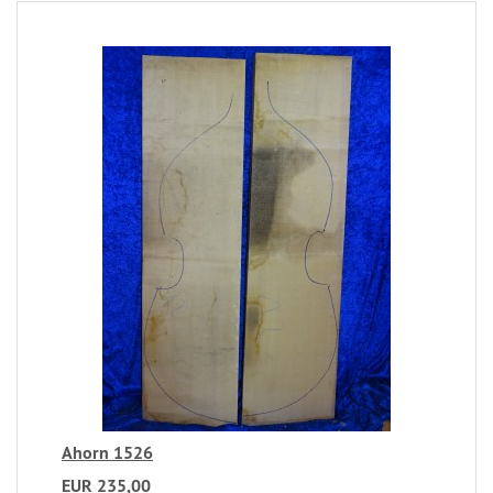
Ahorn 1526
EUR 235,00