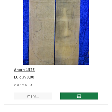
Ahorn 1525
EUR 398,00
inkl. 19 % USt
mehr...