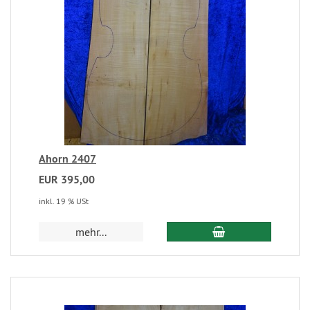
Ahorn 2407
EUR 395,00
inkl. 19 % USt
mehr...