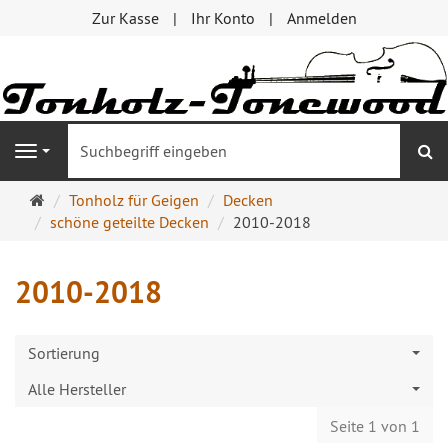
Zur Kasse
Ihr Konto
Anmelden
S
Navigation
Startseite
Tonholz für Geigen
Decken
schöne geteilte Decken
2010-2018
2010-2018
Sortierung
Alle Hersteller
Seite 1 von 1