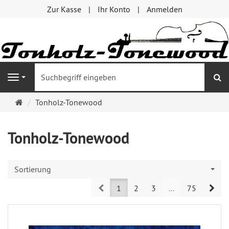
Zur Kasse
Ihr Konto
Anmelden
S
Navigation
Startseite
Tonholz-Tonewood
Tonholz-Tonewood
Sortierung
Prev
Nex
1
2
3
...
75