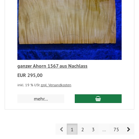
ganzer Ahorn 1567 aus Nachlass
EUR 295,00
inkl. 19 % USt
zzgl. Versandkosten
mehr...
Prev
Nex
1
2
3
...
75