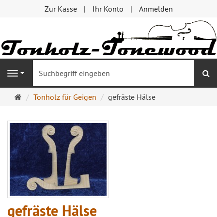
Zur Kasse
Ihr Konto
Anmelden
S
Navigation
Startseite
Tonholz für Geigen
gefräste Hälse
gefräste Hälse