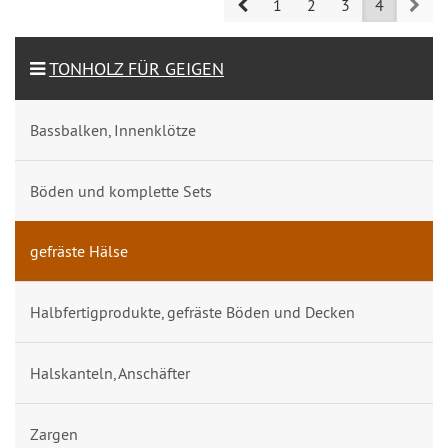
Prev
Nex
1
2
3
4
TONHOLZ FÜR GEIGEN
Bassbalken, Innenklötze
Böden und komplette Sets
gefräste Hälse
Halbfertigprodukte, gefräste Böden und Decken
Halskanteln, Anschäfter
Zargen