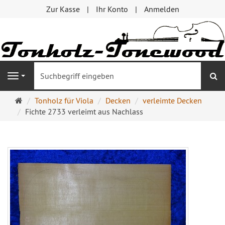
Zur Kasse
Ihr Konto
Anmelden
S
Navigation
Startseite
Tonholz für Viola
Decken
verleimte Decken
Fichte 2733 verleimt aus Nachlass